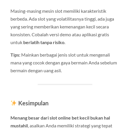
Masing-masing mesin slot memiliki karakteristik
berbeda. Ada slot yang volatilitasnya tinggi, ada juga
yang sering memberikan kemenangan kecil secara
konsisten. Cobalah versi demo atau aplikasi gratis
untuk
berlatih tanpa risiko
.
Tips:
Mainkan berbagai jenis slot untuk mengenali
mana yang cocok dengan gaya bermain Anda sebelum
bermain dengan uang asli.
Kesimpulan
Menang besar dari slot online bet kecil bukan hal
mustahil
, asalkan Anda memiliki strategi yang tepat