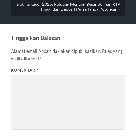
Slot Tergacor 2025: Peluang Menang Besar dengan RTP
Tinggi dan Deposit Pulsa Tanpa Potongan »
Tinggalkan Balasan
Alamat email Anda tidak akan dipublikasikan.
Ruas yang
wajib ditandai
*
KOMENTAR
*