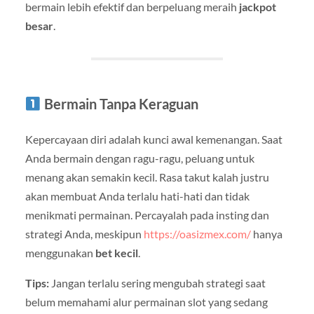
bermain lebih efektif dan berpeluang meraih
jackpot
besar
.
Bermain Tanpa Keraguan
Kepercayaan diri adalah kunci awal kemenangan. Saat
Anda bermain dengan ragu-ragu, peluang untuk
menang akan semakin kecil. Rasa takut kalah justru
akan membuat Anda terlalu hati-hati dan tidak
menikmati permainan. Percayalah pada insting dan
strategi Anda, meskipun
https://oasizmex.com/
hanya
menggunakan
bet kecil
.
Tips:
Jangan terlalu sering mengubah strategi saat
belum memahami alur permainan slot yang sedang