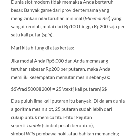
Dunia slot modern tidak memaksa Anda bertaruh
besar. Banyak game dari provider ternama yang
mengizinkan nilai taruhan minimal (
Minimal Bet
) yang
sangat rendah, mulai dari Rp100 hingga Rp200 saja per
satu kali putar (
spin
).
Mari kita hitung di atas kertas:
Jika modal Anda Rp5.000 dan Anda memasang
taruhan sebesar Rp200 per putaran, maka Anda
memiliki kesempatan memutar mesin sebanyak:
$$\frac{5000}{200} = 25 \text{ kali putaran}$$
Dua puluh lima kali putaran itu banyak! Di dalam dunia
algoritma mesin slot, 25 putaran sudah lebih dari
cukup untuk memicu fitur-fitur kejutan
seperti
Tumble
(simbol pecah beruntun),
simbol
Wild
pembawa hoki, atau bahkan memancing