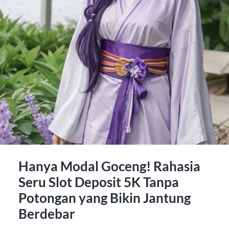
Hanya Modal Goceng! Rahasia
Seru Slot Deposit 5K Tanpa
Potongan yang Bikin Jantung
Berdebar