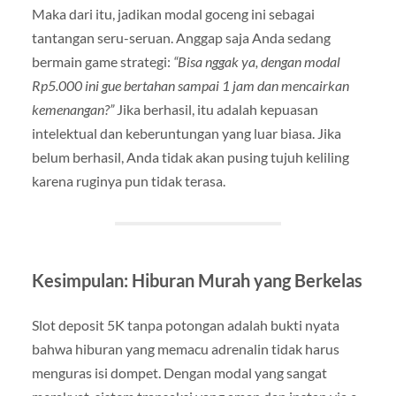
Maka dari itu, jadikan modal goceng ini sebagai
tantangan seru-seruan. Anggap saja Anda sedang
bermain game strategi:
“Bisa nggak ya, dengan modal
Rp5.000 ini gue bertahan sampai 1 jam dan mencairkan
kemenangan?”
Jika berhasil, itu adalah kepuasan
intelektual dan keberuntungan yang luar biasa. Jika
belum berhasil, Anda tidak akan pusing tujuh keliling
karena ruginya pun tidak terasa.
Kesimpulan: Hiburan Murah yang Berkelas
Slot deposit 5K tanpa potongan adalah bukti nyata
bahwa hiburan yang memacu adrenalin tidak harus
menguras isi dompet. Dengan modal yang sangat