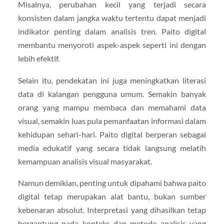
Misalnya, perubahan kecil yang terjadi secara
konsisten dalam jangka waktu tertentu dapat menjadi
indikator penting dalam analisis tren. Paito digital
membantu menyoroti aspek-aspek seperti ini dengan
lebih efektif.
Selain itu, pendekatan ini juga meningkatkan literasi
data di kalangan pengguna umum. Semakin banyak
orang yang mampu membaca dan memahami data
visual, semakin luas pula pemanfaatan informasi dalam
kehidupan sehari-hari. Paito digital berperan sebagai
media edukatif yang secara tidak langsung melatih
kemampuan analisis visual masyarakat.
Namun demikian, penting untuk dipahami bahwa paito
digital tetap merupakan alat bantu, bukan sumber
kebenaran absolut. Interpretasi yang dihasilkan tetap
bergantung pada konteks dan metode analisis yang