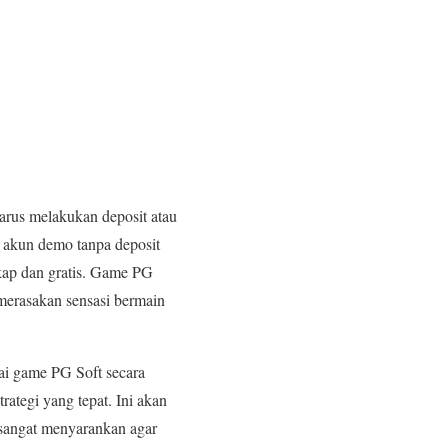
harus melakukan deposit atau
 akun demo tanpa deposit
kap dan gratis. Game PG
merasakan sensasi bermain
ai game PG Soft secara
ategi yang tepat. Ini akan
sangat menyarankan agar