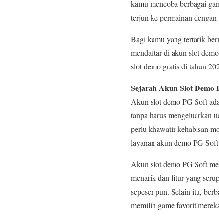
kamu mencoba berbagai game 
terjun ke permainan dengan
Bagi kamu yang tertarik be
mendaftar di akun slot dem
slot demo gratis di tahun 
Sejarah Akun Slot Demo 
Akun slot demo PG Soft ad
tanpa harus mengeluarkan ua
perlu khawatir kehabisan mo
layanan akun demo PG Soft 
Akun slot demo PG Soft men
menarik dan fitur yang seru
sepeser pun. Selain itu, be
memilih game favorit merek