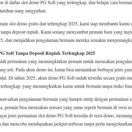
di daftar slot demo PG Soft yang terlengkap, dan belajar cara bermain
 taruhan uang sungguhan.
rmain slot demo gratis dan terlengkap 2025, kami siap membantu kamu
o tanpa deposit rupiah. Kami senang menyambut pemain baru yang ing
2025, dan menjadikan pengalaman bermain mereka semakin menyenangk
PG Soft Tanpa Deposit Rupiah Terlengkap 2025
alah permainan yang memungkinkan pemain untuk merasakan pengalama
ng asli. Pada akun demo ini, kamu bisa memainkan berbagai jenis game
dal. Di tahun 2025, akun demo PG Soft sudah tersedia secara gratis mel
terlengkap, yang memungkinkan kamu untuk bermain tanpa risiko finan
awarkan pengalaman bermain yang hampir mirip dengan permainan slo
pa, pemain bisa merasakan sensasi yang sama seperti bermain di versi a
rbagai jenis permainan slot demo PG Soft tersedia di versi demo, memu
a dan mencoba mendapatkan jackpot terbesar tanpa perlu mengeluarkan