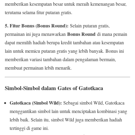
memberikan kesempatan besar untuk meraih kemenangan besar,
terutama selama fitur putaran gratis.
5. Fitur Bonus (Bonus Round):
Selain putaran gratis,
Bonus Round
permainan ini juga menawarkan
di mana pemain
dapat memilih hadiah berupa kredit tambahan atau kesempatan
lain untuk memicu putaran gratis yang lebih banyak. Bonus ini
memberikan variasi tambahan dalam pengalaman bermain,
membuat permainan lebih menarik.
Simbol-Simbol dalam Gates of Gatotkaca
Gatotkaca (Simbol Wild):
Sebagai simbol Wild, Gatotkaca
menggantikan simbol lain untuk menciptakan kombinasi yang
lebih baik. Selain itu, simbol Wild juga memberikan hadiah
tertinggi di game ini.