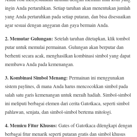
ingin Anda pertaruhkan. Setiap taruhan akan menentukan jumlah
yang Anda pertaruhkan pada setiap putaran, dan bisa disesuaikan
agar sesuai dengan anggaran dan gaya bermain Anda.
2. Memutar Gulungan:
Setelah taruhan ditetapkan, klik tombol
putar untuk memulai permainan. Gulungan akan berputar dan
berhenti secara acak, menghasilkan kombinasi simbol yang dapat
membawa Anda pada kemenangan.
3. Kombinasi Simbol Menang:
Permainan ini menggunakan
sistem paylines, di mana Anda harus mencocokkan simbol pada
salah satu garis kemenangan untuk meraih hadiah. Simbol-simbol
ini meliputi berbagai elemen dari cerita Gatotkaca, seperti simbol
pahlawan, senjata, dan simbol-simbol bertema mitologi.
4. Memicu Fitur Khusus:
Gates of Gatotkaca dilengkapi dengan
berbagai fitur menarik seperti putaran gratis dan simbol khusus