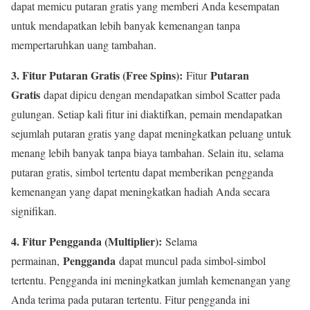
dapat memicu putaran gratis yang memberi Anda kesempatan
untuk mendapatkan lebih banyak kemenangan tanpa
mempertaruhkan uang tambahan.
3. Fitur Putaran Gratis (Free Spins):
Putaran
Fitur
Gratis
dapat dipicu dengan mendapatkan simbol Scatter pada
gulungan. Setiap kali fitur ini diaktifkan, pemain mendapatkan
sejumlah putaran gratis yang dapat meningkatkan peluang untuk
menang lebih banyak tanpa biaya tambahan. Selain itu, selama
putaran gratis, simbol tertentu dapat memberikan pengganda
kemenangan yang dapat meningkatkan hadiah Anda secara
signifikan.
4. Fitur Pengganda (Multiplier):
Selama
Pengganda
permainan,
dapat muncul pada simbol-simbol
tertentu. Pengganda ini meningkatkan jumlah kemenangan yang
Anda terima pada putaran tertentu. Fitur pengganda ini