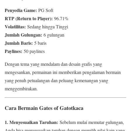
Penyedia Game:
PG Soft
RTP (Return to Player):
96.71%
Volatilitas:
Sedang hingga Tinggi
Jumlah Gulungan:
6 gulungan
Jumlah Baris:
5 baris
Paylines:
50 paylines
Dengan tema yang mendalam dan desain grafis yang
mengesankan, permainan ini memberikan pengalaman bermain
yang penuh petualangan dan peluang kemenangan yang
menggembirakan.
Cara Bermain Gates of Gatotkaca
1. Menyesuaikan Taruhan:
Sebelum mulai memutar gulungan,
Anda bisa menyesuaikan taruhan dengan memilih nilai koin yang